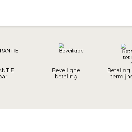
NTIE
Beveiligde
Betaling 
aar
betaling
termijne