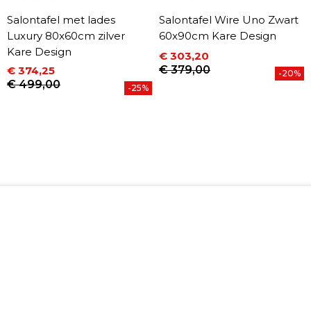
Salontafel met lades
Salontafel Wire Uno Zwart
Luxury 80x60cm zilver
60x90cm Kare Design
Kare Design
€ 303,20
Prijs
Normale prijs
€ 379,00
€ 374,25
-20%
Prijs
Normale prijs
€ 499,00
-25%