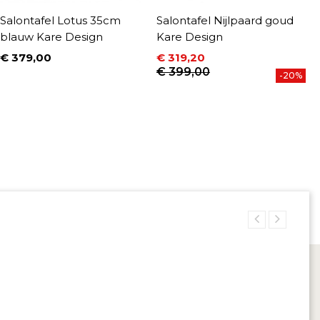
Salontafel Lotus 35cm
Salontafel Nijlpaard goud
S
blauw Kare Design
Kare Design
K
€ 379,00
€ 319,20
€
Prijs
Prijs
Normale prijs
P
N
€ 399,00
€
-20%