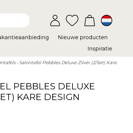
vakantieaanbieding
Nieuwe producten
Inspiratie
ontafels
Salontafel Pebbles Deluxe Zilver (2/Set) Kare
EL PEBBLES DELUXE
SET) KARE DESIGN