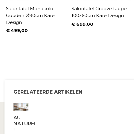
Salontafel Monocolo
Salontafel Groove taupe
Gouden Ø90cm Kare
100x60cm Kare Design
Design
€ 699,00
Prijs
€ 499,00
%
Prijs
GERELATEERDE ARTIKELEN
AU
NATUREL
!