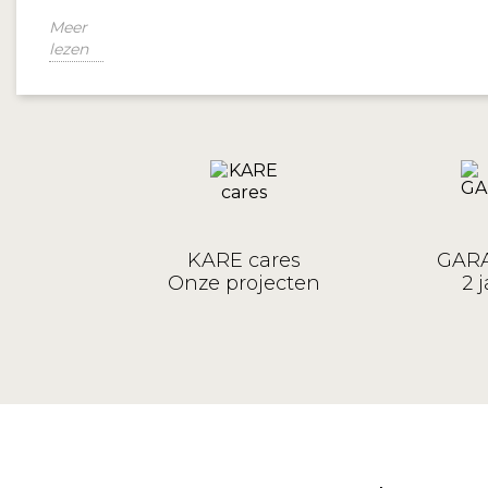
Meer
lezen
KARE cares
GARA
Onze projecten
2 j