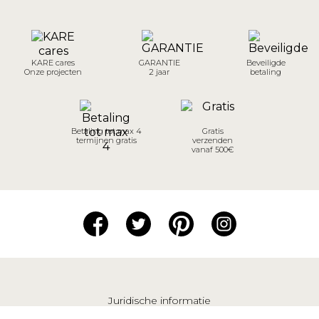
KARE cares
GARANTIE
Beveiligde
Onze projecten
2 jaar
betaling
Betaling tot max 4
Gratis
termijnen gratis
verzenden
vanaf 500€
Juridische informatie
Verkoopvoorwaarden