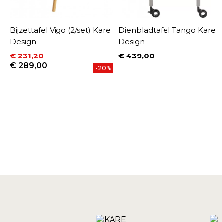
Bijzettafel Vigo (2/set) Kare
Dienbladtafel Tango Kare
Design
Design
€ 231,20
€ 439,00
Prijs
Prijs
Normale prijs
€ 289,00
-20%