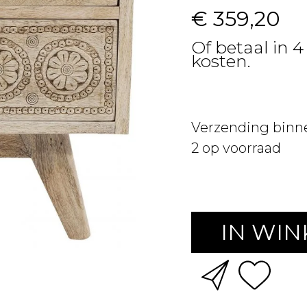
€ 359,20
Of betaal in 
kosten.
Verzending binn
2
op voorraad
IN WI