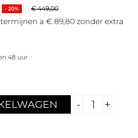
€ 449,00
- 20%
4 termijnen a € 89,80 zonder extra
en 48 uur
-
+
NKELWAGEN