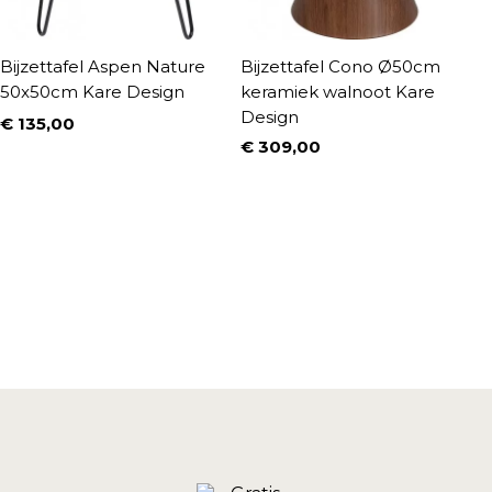
Bijzettafel Aspen Nature
Bijzettafel Cono Ø50cm
N
50x50cm Kare Design
keramiek walnoot Kare
l
Design
€ 135,00
€
Prijs
P
€ 309,00
Prijs