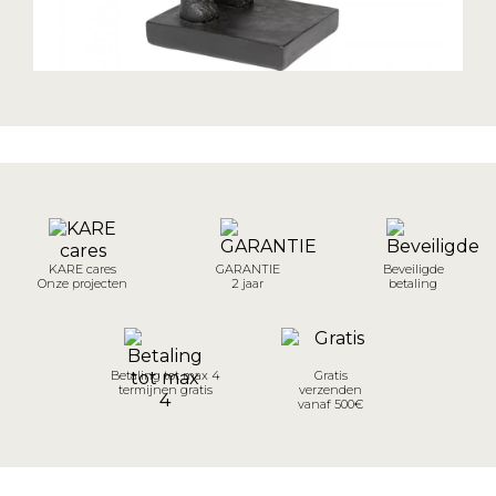
KARE cares
GARANTIE
Beveiligde
Onze projecten
2 jaar
betaling
Betaling tot max 4
Gratis
termijnen gratis
verzenden
vanaf 500€