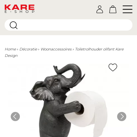
E-SHOP
Home
Décoratie
Woonaccessoires
Toiletrolhouder olifant Kare
Design