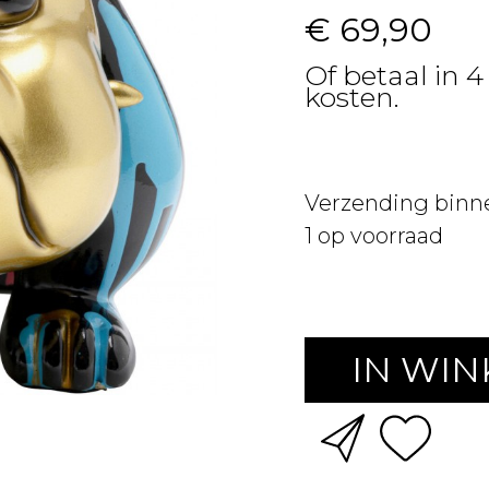
€ 69,90
Of betaal in 4
kosten.
Verzending binn
1
op voorraad
IN WI