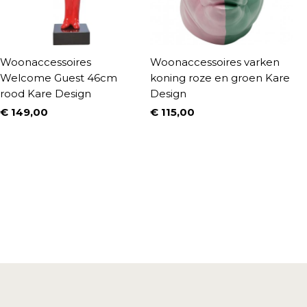
Woonaccessoires
Woonaccessoires varken
W
Welcome Guest 46cm
koning roze en groen Kare
v
rood Kare Design
Design
€
P
€ 149,00
€ 115,00
Prijs
Prijs