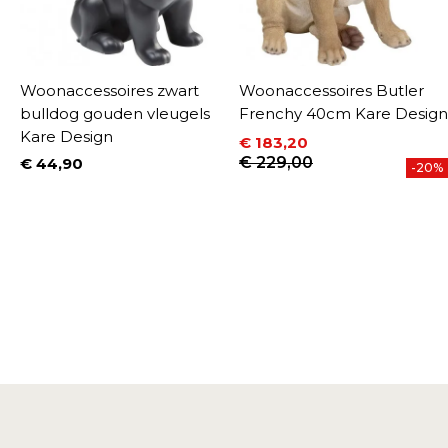
Woonaccessoires zwart
Woonaccessoires Butler
bulldog gouden vleugels
Frenchy 40cm Kare Design
Kare Design
€ 183,20
Prijs
Normale prijs
€ 229,00
€ 44,90
%
-20%
Prijs