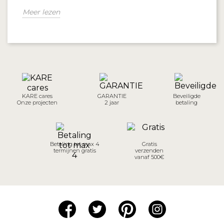
Meer lezen
KARE cares
GARANTIE
Beveiligde
Onze projecten
2 jaar
betaling
Betaling tot max 4
Gratis
termijnen gratis
verzenden
vanaf 500€