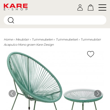
E-SHOP
Home
Meubilair
Tuinmeubelen
Tuinmeubelset
Tuinmeubilair
Acapulco Mono groen Kare Design