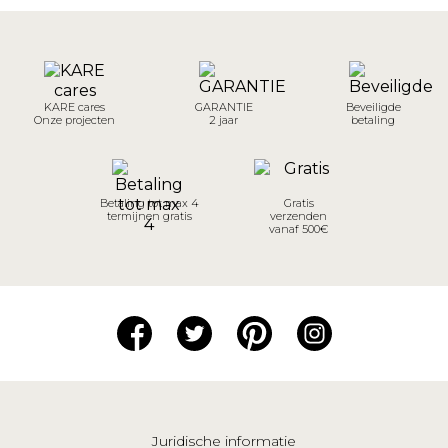
KARE cares
GARANTIE
Beveiligde
Onze projecten
2 jaar
betaling
Betaling tot max 4
Gratis
termijnen gratis
verzenden
vanaf 500€
Juridische informatie