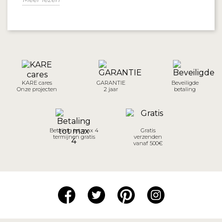
KARE cares
GARANTIE
Beveiligde
Onze projecten
2 jaar
betaling
Betaling tot max 4
Gratis
termijnen gratis
verzenden
vanaf 500€