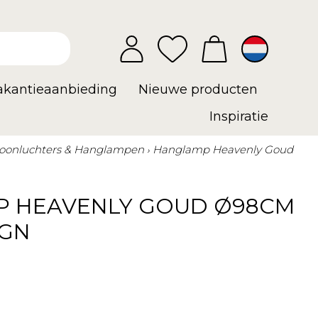
vakantieaanbieding
Nieuwe producten
Inspiratie
oonluchters & Hanglampen
Hanglamp Heavenly Goud
 HEAVENLY GOUD Ø98CM
IGN