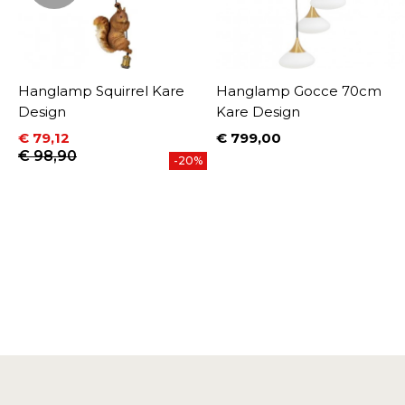
Hanglamp Squirrel Kare
Hanglamp Gocce 70cm
Design
Kare Design
€ 79,12
€ 799,00
Prijs
Prijs
Normale prijs
€ 98,90
%
-20%