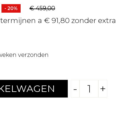
€ 459,00
- 20%
 termijnen a € 91,80 zonder extra
weken verzonden
-
+
NKELWAGEN