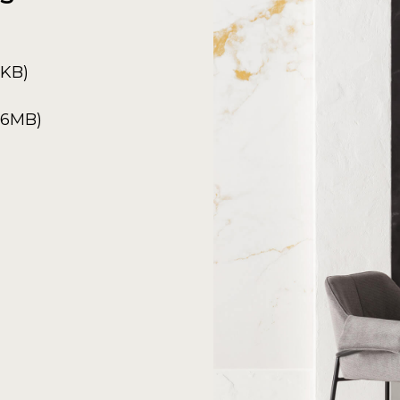
5KB)
6.6MB)