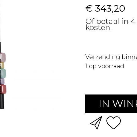
€ 343,20
Of betaal in 
kosten.
Verzending binn
1
op voorraad
IN WI