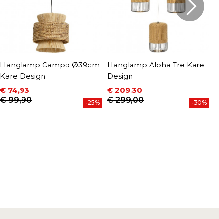
Hanglamp Campo Ø39cm
Hanglamp Aloha Tre Kare
H
Kare Design
Design
D
€ 74,93
€ 209,30
€
P
Prijs
Normale prijs
Prijs
Normale prijs
€ 99,90
€ 299,00
-25%
-30%