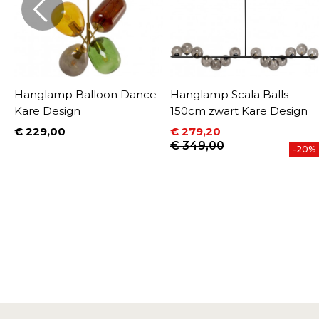
Hanglamp Balloon Dance
Hanglamp Scala Balls
Kare Design
150cm zwart Kare Design
€ 229,00
€ 279,20
Prijs
Prijs
Normale prijs
€ 349,00
-20%