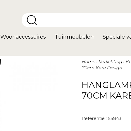
Woonaccessoires
Tuinmeubelen
Speciale 
Home
Verlichting
Kr
70cm Kare Design
HANGLAMP
70CM KAR
Referentie :
55843