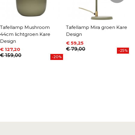
Tafellamp Mushroom
Tafellamp Mira groen Kare
T
44cm lichtgroen Kare
Design
K
Design
€ 59,25
€
P
Prijs
Normale prijs
€ 79,00
€ 127,20
-25%
Prijs
Normale prijs
€ 159,00
-20%