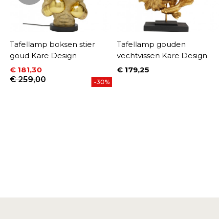
Tafellamp boksen stier
Tafellamp gouden
goud Kare Design
vechtvissen Kare Design
€ 181,30
€ 179,25
Prijs
Prijs
Normale prijs
€ 259,00
-30%