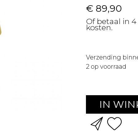
€ 89,90
Of betaal in 4
kosten.
Verzending binn
2
op voorraad
IN WI