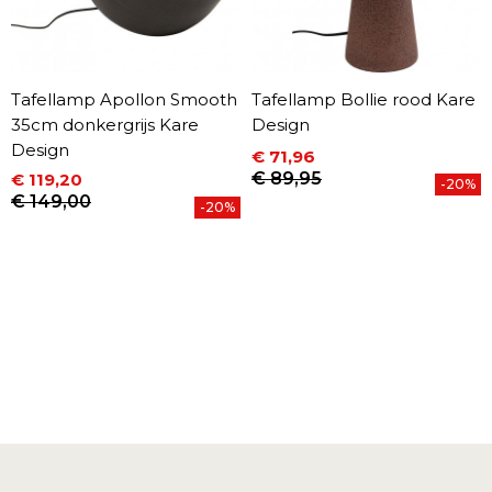
Tafellamp Apollon Smooth
Tafellamp Bollie rood Kare
35cm donkergrijs Kare
Design
Design
€ 71,96
Prijs
Normale prijs
€ 89,95
€ 119,20
-20%
Prijs
Normale prijs
€ 149,00
-20%