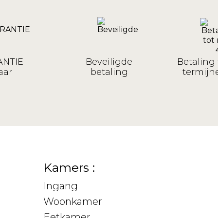
NTIE
Beveiligde
Betaling 
aar
betaling
termijne
Kamers :
Ingang
Woonkamer
Eetkamer