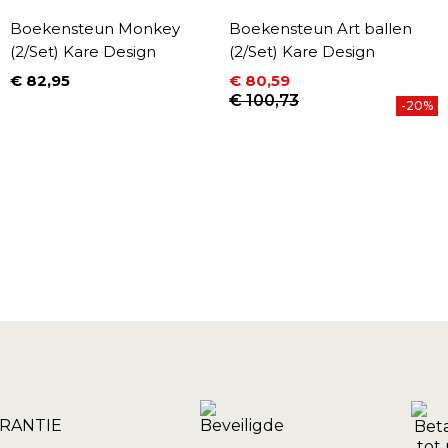
Boekensteun Monkey
Boekensteun Art ballen
(2/Set) Kare Design
(2/Set) Kare Design
€ 82,95
€ 80,59
Prijs
Prijs
Normale prijs
€ 100,73
-20%