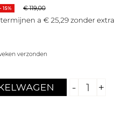
€ 119,00
- 15%
 termijnen a € 25,29 zonder extra
weken verzonden
-
+
NKELWAGEN