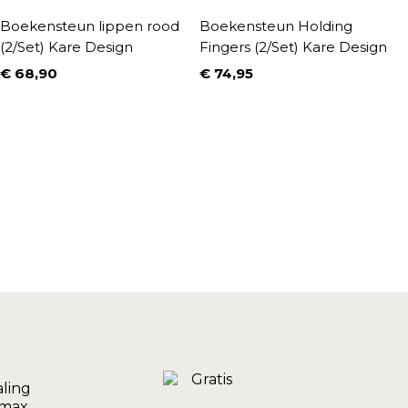
Boekensteun lippen rood
Boekensteun Holding
B
(2/Set) Kare Design
Fingers (2/Set) Kare Design
4
€ 68,90
€ 74,95
€
Prijs
Prijs
P
N
€