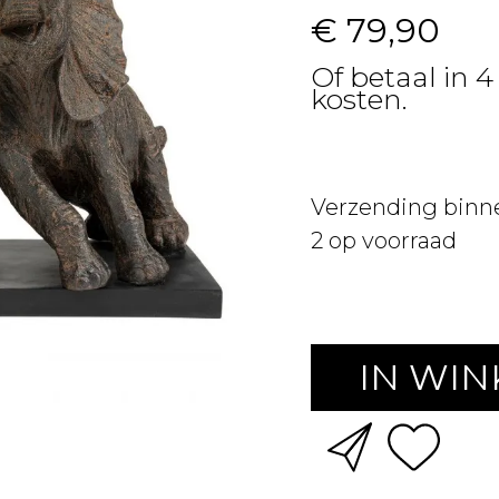
€ 79,90
Of betaal in 4
kosten.
Verzending binn
2
op voorraad
IN WI