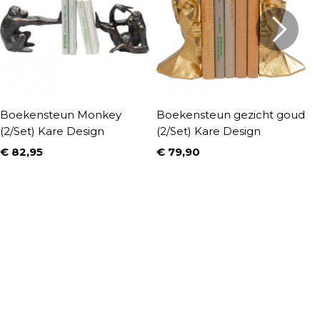
Boekensteun Monkey
Boekensteun gezicht goud
B
(2/Set) Kare Design
(2/Set) Kare Design
m
€ 82,95
€ 79,90
€
Prijs
Prijs
P