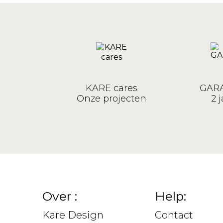
KARE cares
GARA
Onze projecten
2 j
Over :
Help:
Kare Design
Contact