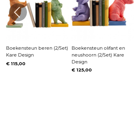
)
Boekensteun beren (2/Set)
Boekensteun olifant en
Kare Design
neushoorn (2/Set) Kare
Design
€ 115,00
Prijs
€ 125,00
%
Prijs