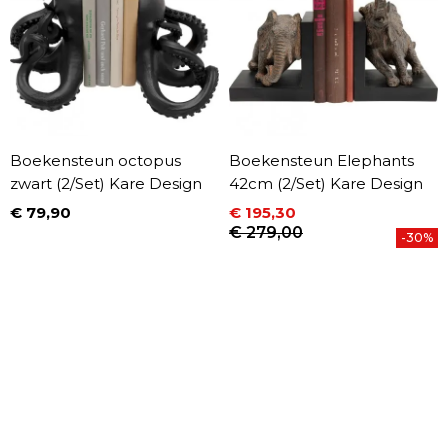
Boekensteun octopus
Boekensteun Elephants
zwart (2/Set) Kare Design
42cm (2/Set) Kare Design
€ 79,90
€ 195,30
Prijs
Prijs
Normale prijs
€ 279,00
-30%