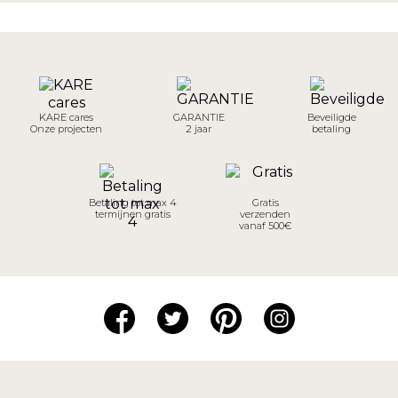
KARE cares
GARANTIE
Beveiligde
Onze projecten
2 jaar
betaling
Betaling tot max 4
Gratis
termijnen gratis
verzenden
vanaf 500€