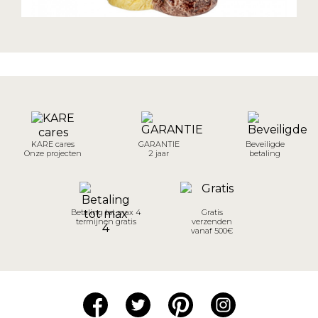
KARE cares
GARANTIE
Beveiligde
Onze projecten
2 jaar
betaling
Betaling tot max 4
Gratis
termijnen gratis
verzenden
vanaf 500€