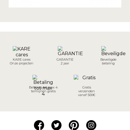
KARE cares
GARANTIE
Beveiligde
Onze projecten
2 jaar
betaling
Betaling tot max 4
Gratis
termijnen gratis
verzenden
vanaf 500€