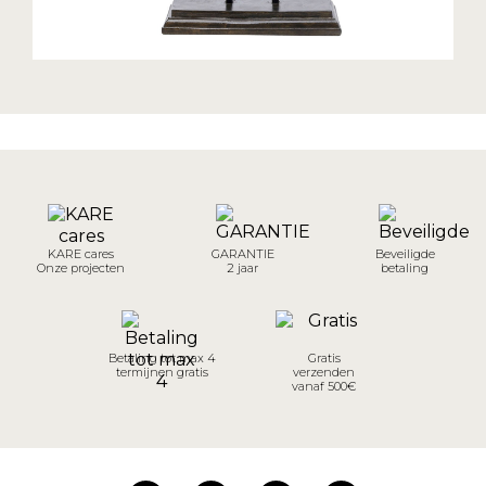
KARE cares
GARANTIE
Beveiligde
Onze projecten
2 jaar
betaling
Betaling tot max 4
Gratis
termijnen gratis
verzenden
vanaf 500€