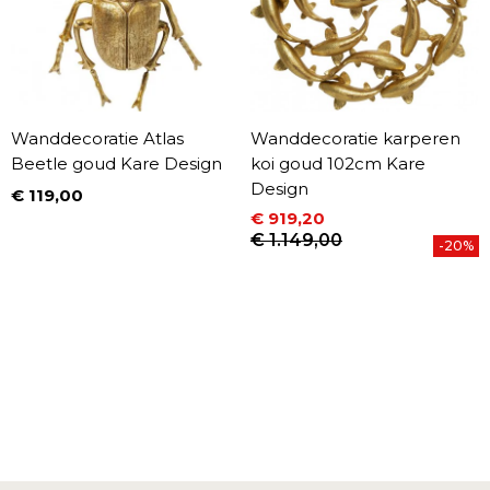
Wanddecoratie Atlas
Wanddecoratie karperen
Beetle goud Kare Design
koi goud 102cm Kare
Design
€ 119,00
Prijs
€ 919,20
Prijs
Normale prijs
€ 1.149,00
-20%