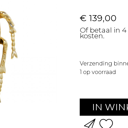
€ 139,00
Of betaal in 4
kosten.
Verzending binn
1
op voorraad
IN WI