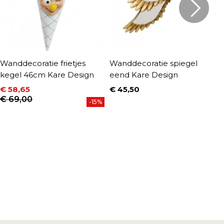
Wanddecoratie frietjes
Wanddecoratie spiegel
W
kegel 46cm Kare Design
eend Kare Design
l
€ 58,65
€ 45,50
€
Prijs
P
Prijs
Normale prijs
€ 69,00
-15%