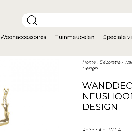
Woonaccessoires
Tuinmeubelen
Speciale 
Home
Décoratie
Wan
Design
WANDDEC
NEUSHOOR
DESIGN
Referentie :
57714