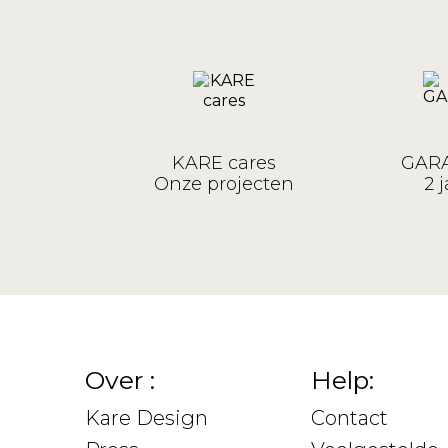
KARE cares
GARA
Onze projecten
2 j
Over :
Help:
Kare Design
Contact