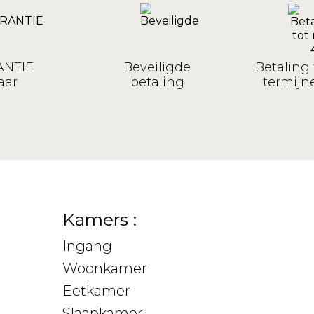
NTIE
Beveiligde
Betaling 
aar
betaling
termijne
Kamers :
Ingang
Woonkamer
Eetkamer
Slaapkamer