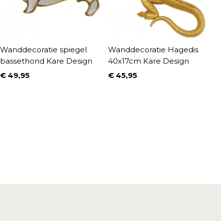
Wanddecoratie spiegel
Wanddecoratie Hagedis
W
bassethond Kare Design
40x17cm Kare Design
R
€ 49,95
€ 45,95
€
Prijs
Prijs
P