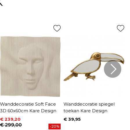
K
Wanddecoratie Soft Face
Wanddecoratie spiegel
W
3D 60x60cm Kare Design
toekan Kare Design
W
€ 239,20
€ 39,95
€
Prijs
P
Prijs
Normale prijs
€ 299,00
-20%