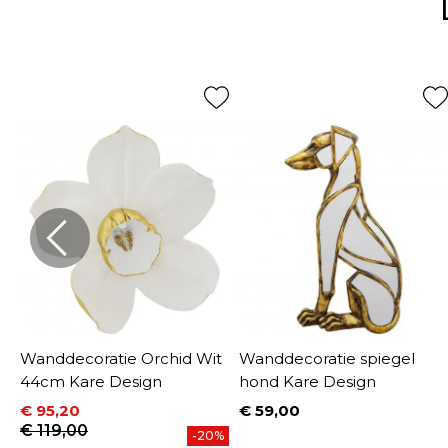
n
Wanddecoratie Orchid Wit
Wanddecoratie spiegel
44cm Kare Design
hond Kare Design
€ 95,20
€ 59,00
UW
Prijs
Prijs
Normale prijs
€ 119,00
-20%