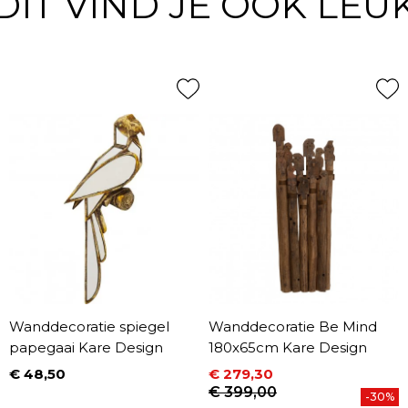
DIT VIND JE OOK LEU
Wanddecoratie spiegel
Wanddecoratie Be Mind
papegaai Kare Design
180x65cm Kare Design
€ 48,50
€ 279,30
Prijs
Prijs
Normale prijs
€ 399,00
-30%