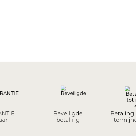
NTIE
Beveiligde
Betaling 
aar
betaling
termijne