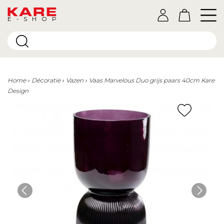
E-SHOP
Home
Décoratie
Vazen
Vaas Marvelous Duo grijs paars 40cm Kare
Design