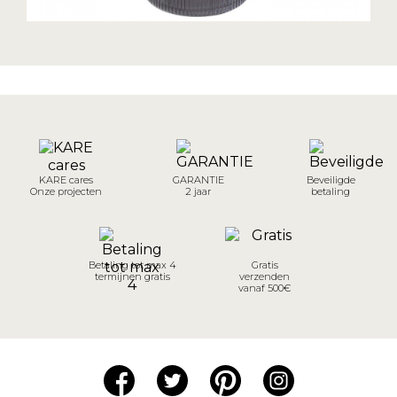
KARE cares
GARANTIE
Beveiligde
Onze projecten
2 jaar
betaling
Betaling tot max 4
Gratis
termijnen gratis
verzenden
vanaf 500€