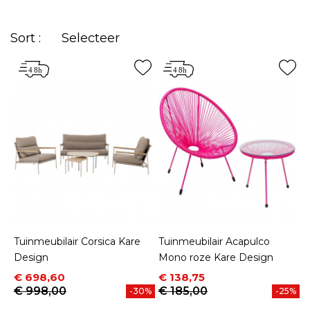
Sort :
Selecteer
Tuinmeubilair Corsica Kare
Tuinmeubilair Acapulco
Design
Mono roze Kare Design
Prijs
Normale prijs
Prijs
Normale prijs
€ 698,60
€ 138,75
€ 998,00
€ 185,00
-30%
-25%