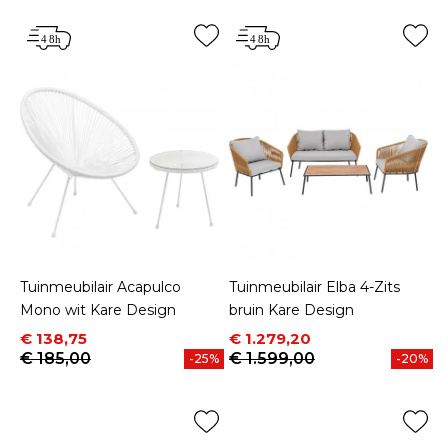
Tuinmeubilair Acapulco
Tuinmeubilair Elba 4-Zits
Mono wit Kare Design
bruin Kare Design
Prijs
Normale prijs
Prijs
Normale prijs
€ 138,75
€ 1.279,20
€ 185,00
€ 1.599,00
-25%
-20%