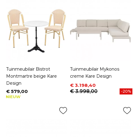
Tuinmeubilair Bistrot
Tuinmeubilair Mykonos
Montmartre beige Kare
creme Kare Design
Design
Prijs
Normale prijs
€ 3.198,40
€ 579,00
€ 3.998,00
-20%
Prijs
NIEUW