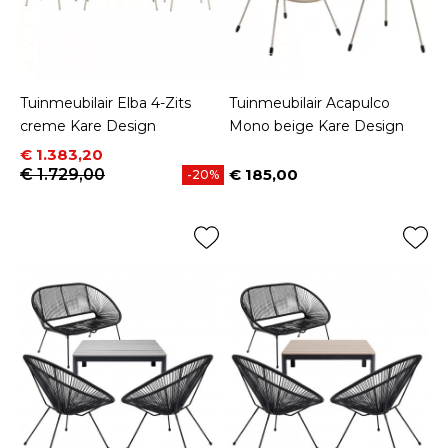
Tuinmeubilair Elba 4-Zits
Tuinmeubilair Acapulco
creme Kare Design
Mono beige Kare Design
Prijs
Normale prijs
€ 1.383,20
€ 1.729,00
€ 185,00
-20%
Prijs