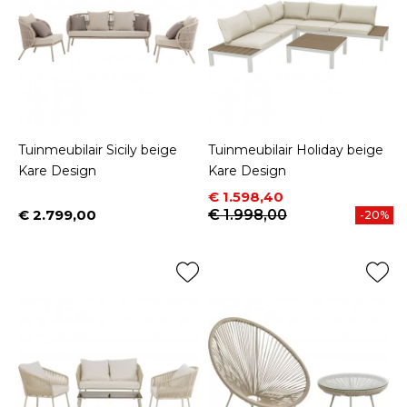
Tuinmeubilair Sicily beige
Tuinmeubilair Holiday beige
Kare Design
Kare Design
Prijs
Normale prijs
€ 1.598,40
€ 2.799,00
€ 1.998,00
-20%
Prijs