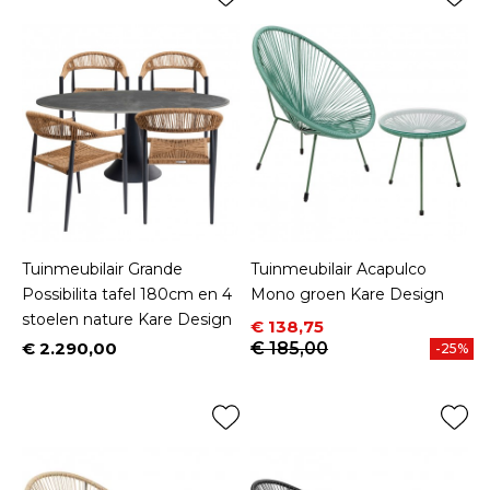
Tuinmeubilair Grande
Tuinmeubilair Acapulco
Possibilita tafel 180cm en 4
Mono groen Kare Design
stoelen nature Kare Design
Prijs
Normale prijs
€ 138,75
€ 2.290,00
€ 185,00
-25%
Prijs