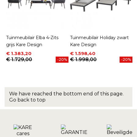
Tuinmeubilair Elba 4-Zits
Tuinmeubilair Holiday zwart
grijs Kare Design
Kare Design
Prijs
Normale prijs
Prijs
Normale prijs
€ 1.383,20
€ 1.598,40
€ 1.729,00
€ 1.998,00
-20%
-20%
We have reached the bottom end of this page.
Go back to top