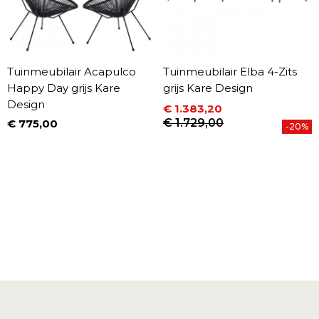
Tuinmeubilair Acapulco
Tuinmeubilair Elba 4-Zits
Happy Day grijs Kare
grijs Kare Design
Design
€ 1.383,20
Prijs
Normale prijs
€ 1.729,00
€ 775,00
-20%
Prijs