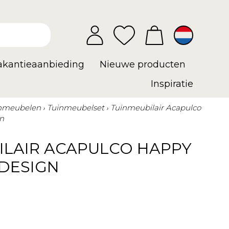
vakantieaanbieding
Nieuwe producten
Inspiratie
nmeubelen
Tuinmeubelset
Tuinmeubilair Acapulco
n
ILAIR ACAPULCO HAPPY
 DESIGN