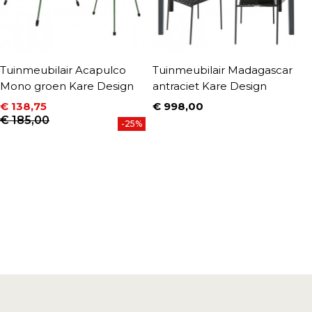
Tuinmeubilair Acapulco
Tuinmeubilair Madagascar
T
Mono groen Kare Design
antraciet Kare Design
M
€ 138,75
€ 998,00
€
Prijs
Prijs
Normale prijs
P
N
€ 185,00
€
-25%