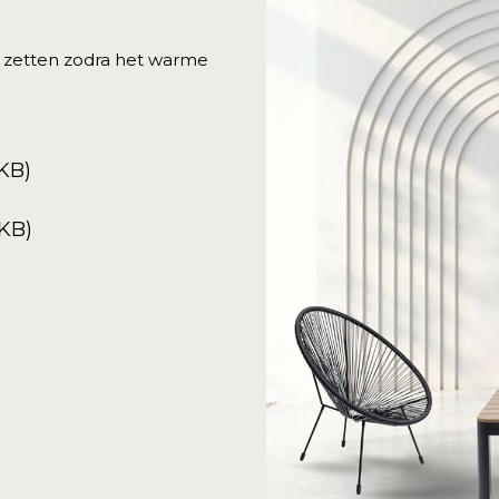
 zetten zodra het warme
8KB)
4KB)