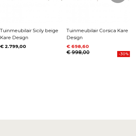
Tuinmeubilair Sicily beige
Tuinmeubilair Corsica Kare
T
Kare Design
Design
M
€ 2.799,00
€ 698,60
€
Prijs
Prijs
Normale prijs
P
N
€ 998,00
€
-30%