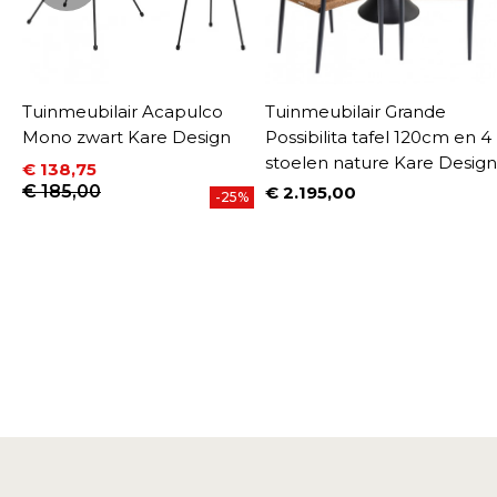
Tuinmeubilair Acapulco
Tuinmeubilair Grande
Mono zwart Kare Design
Possibilita tafel 120cm en 4
stoelen nature Kare Design
€ 138,75
Prijs
Normale prijs
€ 185,00
€ 2.195,00
-25%
Prijs