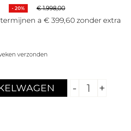
€ 1.998,00
- 20%
4 termijnen a € 399,60 zonder extra
weken verzonden
-
+
NKELWAGEN