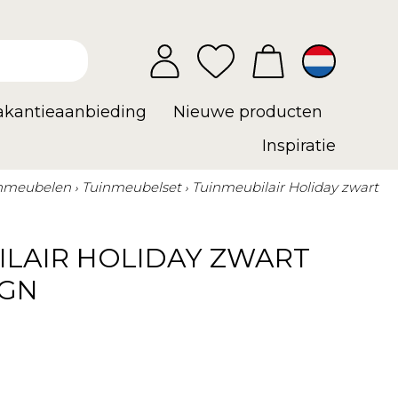
vakantieaanbieding
Nieuwe producten
Inspiratie
nmeubelen
Tuinmeubelset
Tuinmeubilair Holiday zwart
ILAIR HOLIDAY ZWART
IGN