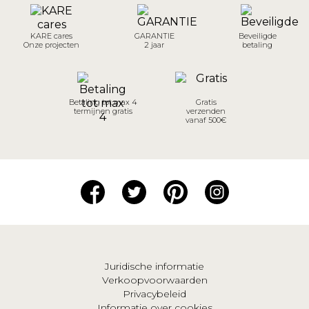
KARE cares
GARANTIE
Beveiligde
Onze projecten
2 jaar
betaling
Betaling tot max 4
Gratis
termijnen gratis
verzenden
vanaf 500€
Juridische informatie
Verkoopvoorwaarden
Privacybeleid
Informatie over cookies