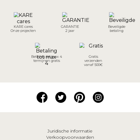
KARE cares
GARANTIE
Beveiligde
Onze projecten
2 jaar
betaling
Betaling tot max 4
Gratis
termijnen gratis
verzenden
vanaf 500€
Juridische informatie
Verkoopvoorwaarden