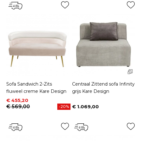
Sofa Sandwich 2-Zits
Centraal Zittend sofa Infinity
fluweel creme Kare Design
grijs Kare Design
Prijs
Normale prijs
€ 455,20
€ 569,00
€ 1.069,00
-20%
Prijs