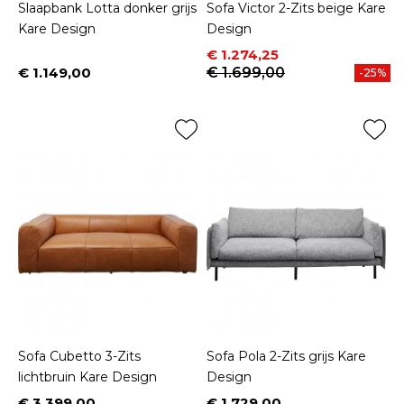
Slaapbank Lotta donker grijs
Sofa Victor 2-Zits beige Kare
Kare Design
Design
Prijs
Normale prijs
€ 1.274,25
€ 1.149,00
€ 1.699,00
-25%
Prijs
Sofa Cubetto 3-Zits
Sofa Pola 2-Zits grijs Kare
lichtbruin Kare Design
Design
€ 3.399,00
€ 1.729,00