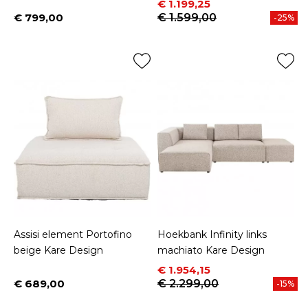
Prijs
Normale prijs
€ 1.199,25
€ 799,00
€ 1.599,00
-25%
Prijs
Assisi element Portofino
Hoekbank Infinity links
beige Kare Design
machiato Kare Design
Prijs
Normale prijs
€ 1.954,15
€ 689,00
€ 2.299,00
-15%
Prijs