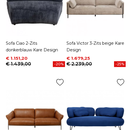
Sofa Ciao 2-Zits
Sofa Victor 3-Zits beige Kare
donkerblauw Kare Design
Design
Prijs
Normale prijs
Prijs
Normale prijs
€ 1.151,20
€ 1.679,25
€ 1.439,00
€ 2.239,00
-20%
-25%