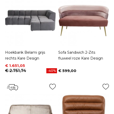
Hoekbank Belami grijs
Sofa Sandwich 2-Zits
rechts Kare Design
fluweel roze Kare Design
Prijs
Normale prijs
€ 1.651,05
€ 2.751,74
€ 599,00
-40%
Prijs