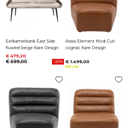
Eetkamerbank East Side
Assisi Element Modi Curl
fluweel beige Kare Design
cognac Kare Design
Prijs
Normale prijs
€ 479,20
€ 599,00
€ 1.499,00
-20%
Prijs
NIEUW