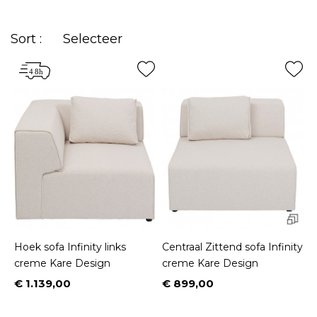
stof
terwijl liefhebbers van eigentijdse sofa's de
voorkeur zullen geven
hedendaags
zal kiezen
Sort :
Selecteer
voor
fluweel
. Wij bieden ook banken om rond uw
eettafel te plaatsen om een gezellige sfeer te
creëren. Ontdek ook onze Infinity elementen om
samen te stellen om de sofa te creëren
bank
van je
dromen. Klein, groot, omvormbaar, hoek, rond, L-
vormig, slaapbank, bank, in leder, fluweel of stof, 2,
3, 4, 5 of meer zitplaatsen, met of zonder chaise
longue... U zult zeker de bank vinden die uw
avonden comfortabel, ontspannen en plezierig zal
maken...
Hoek sofa Infinity links
Centraal Zittend sofa Infinity
creme Kare Design
creme Kare Design
€ 1.139,00
€ 899,00
Prijs
Prijs