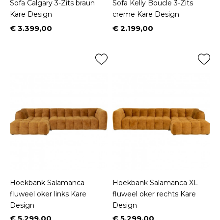
Sofa Calgary 3-Zits braun
Sofa Kelly Boucle 3-Zits
Kare Design
creme Kare Design
€ 3.399,00
€ 2.199,00
Prijs
Prijs
Hoekbank Salamanca
Hoekbank Salamanca XL
fluweel oker links Kare
fluweel oker rechts Kare
Design
Design
€ 5.299,00
€ 5.299,00