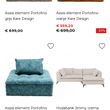
Assisi element Portofino
Assisi element Portofino
grijs Kare Design
oranje Kare Design
Prijs
Normale prijs
€ 559,20
€ 699,00
€ 699,00
-20%
Prijs
Assisi element Portofino
Hoekbank Jimmy creme