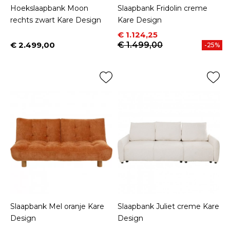
Hoekslaapbank Moon
Slaapbank Fridolin creme
rechts zwart Kare Design
Kare Design
Prijs
Normale prijs
€ 1.124,25
€ 2.499,00
€ 1.499,00
-25%
Prijs
Slaapbank Mel oranje Kare
Slaapbank Juliet creme Kare
Design
Design