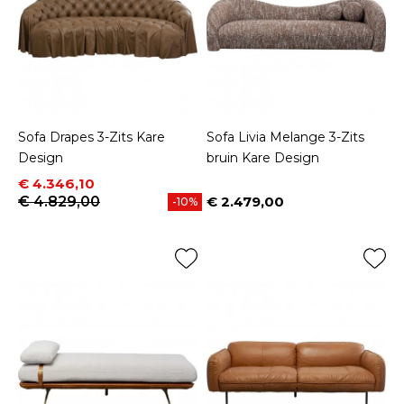
Sofa Drapes 3-Zits Kare
Sofa Livia Melange 3-Zits
Design
bruin Kare Design
Prijs
Normale prijs
€ 4.346,10
€ 4.829,00
€ 2.479,00
-10%
Prijs