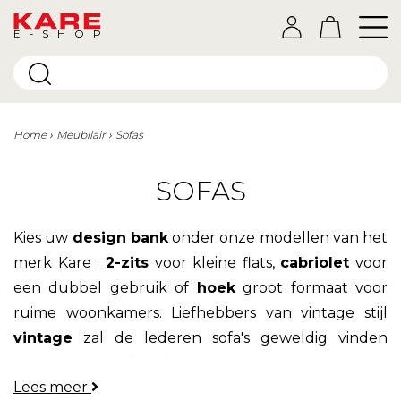
E-SHOP
Home
Meubilair
Sofas
SOFAS
Kies uw
design bank
onder onze modellen van het
merk Kare :
2-zits
voor kleine flats,
cabriolet
voor
een dubbel gebruik of
hoek
groot formaat voor
ruime woonkamers. Liefhebbers van vintage stijl
vintage
zal de lederen sofa's geweldig vinden
leer
lederen sofa's, fans van de
Scandinavische
Lees meer
esthetiek
zal de voorkeur geven aan modellen in