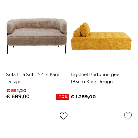
Sofa Lilja Soft 2-Zits Kare
Ligstoel Portofino geel
Design
183cm Kare Design
Prijs
Normale prijs
€ 551,20
€ 689,00
€ 1.259,00
-20%
Prijs