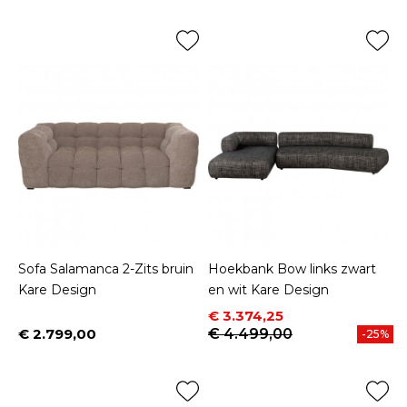
Sofa Salamanca 2-Zits bruin
Hoekbank Bow links zwart
Kare Design
en wit Kare Design
Prijs
Normale prijs
€ 3.374,25
€ 2.799,00
€ 4.499,00
-25%
Prijs