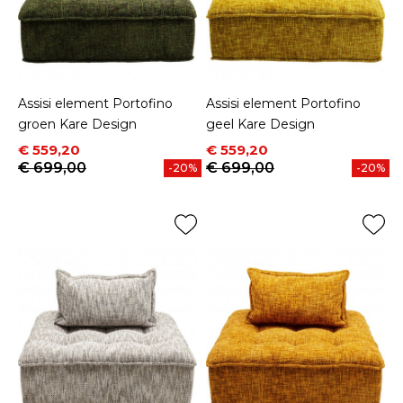
Assisi element Portofino
Assisi element Portofino
groen Kare Design
geel Kare Design
Prijs
Normale prijs
Prijs
Normale prijs
€ 559,20
€ 559,20
€ 699,00
€ 699,00
-20%
-20%