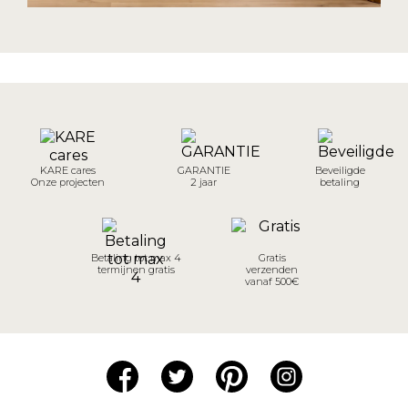
KARE cares
GARANTIE
Beveiligde
Onze projecten
2 jaar
betaling
Betaling tot max 4
Gratis
termijnen gratis
verzenden
vanaf 500€