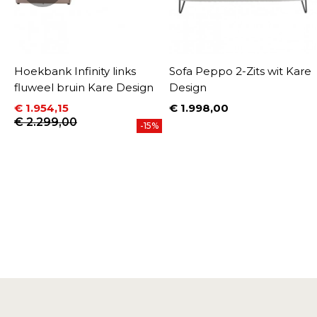
Hoekbank Infinity links
Sofa Peppo 2-Zits wit Kare
fluweel bruin Kare Design
Design
€ 1.954,15
€ 1.998,00
Prijs
Prijs
Normale prijs
€ 2.299,00
-15%