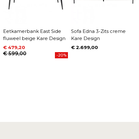
Eetkamerbank East Side
Sofa Edna 3-Zits creme
fluweel beige Kare Design
Kare Design
€ 479,20
€ 2.699,00
Prijs
Prijs
Normale prijs
€ 599,00
-20%