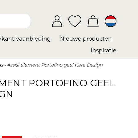
vakantieaanbieding
Nieuwe producten
Inspiratie
as
Assisi element Portofino geel Kare Design
EMENT PORTOFINO GEEL
IGN