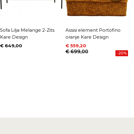
Sofa Lilja Melange 2-Zits
Assisi element Portofino
C
Kare Design
oranje Kare Design
I
€ 649,00
€ 559,20
€
Prijs
P
Prijs
Normale prijs
€ 699,00
-20%