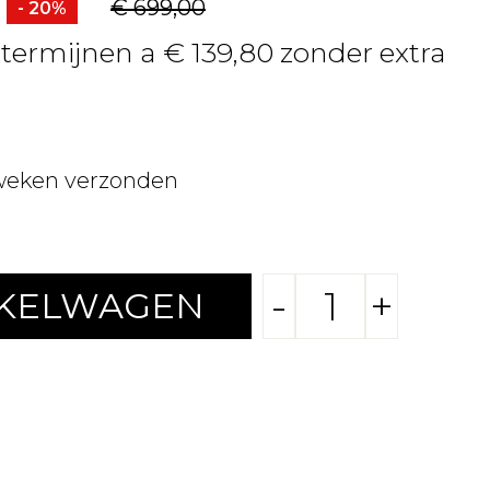
€ 699,00
- 20%
 termijnen a € 139,80 zonder extra
weken verzonden
-
+
NKELWAGEN