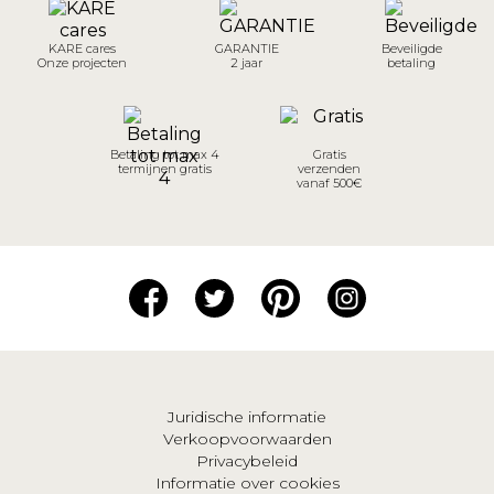
KARE cares
GARANTIE
Beveiligde
Onze projecten
2 jaar
betaling
Betaling tot max 4
Gratis
termijnen gratis
verzenden
vanaf 500€
Juridische informatie
Verkoopvoorwaarden
Privacybeleid
Informatie over cookies