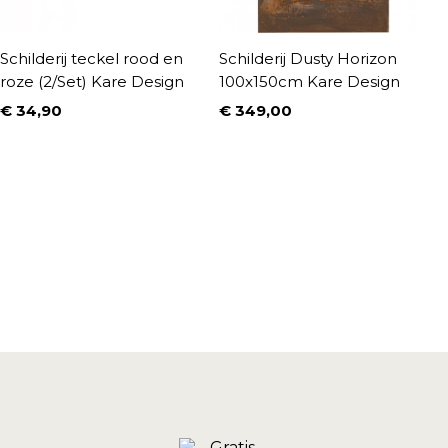
Schilderij teckel rood en
Schilderij Dusty Horizon
I
roze (2/Set) Kare Design
100x150cm Kare Design
1
€ 34,90
€ 349,00
€
Prijs
Prijs
P