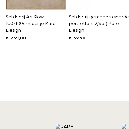
Schilderij Art Row
Schilderij gemoderniseerde
100x100cm beige Kare
portretten (2/Set) Kare
Design
Design
€ 259,00
€ 57,50
%
Prijs
Prijs