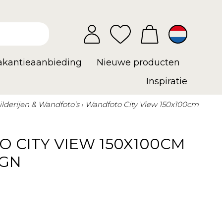
vakantieaanbieding
Nieuwe producten
Inspiratie
ilderijen & Wandfoto‘s
Wandfoto City View 150x100cm
 CITY VIEW 150X100CM
IGN