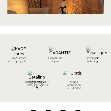
KARE cares
GARANTIE
Beveiligde
Onze projecten
2 jaar
betaling
Betaling tot max 4
Gratis
termijnen gratis
verzenden
vanaf 500€