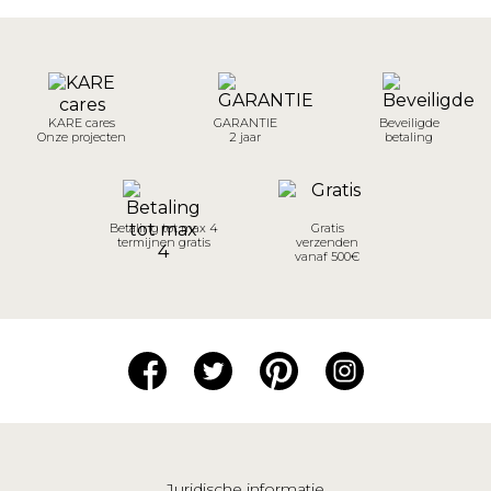
KARE cares
GARANTIE
Beveiligde
Onze projecten
2 jaar
betaling
Betaling tot max 4
Gratis
termijnen gratis
verzenden
vanaf 500€
Juridische informatie