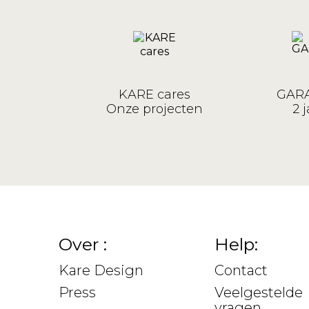
KARE cares
GARA
Onze projecten
2 j
Over :
Help:
Kare Design
Contact
Press
Veelgestelde
vragen