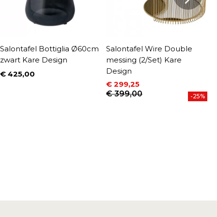
Salontafel Bottiglia Ø60cm
Salontafel Wire Double
S
zwart Kare Design
messing (2/Set) Kare
z
Design
D
€ 425,00
Prijs
€ 299,25
€
Prijs
Normale prijs
P
N
€ 399,00
€
-25%