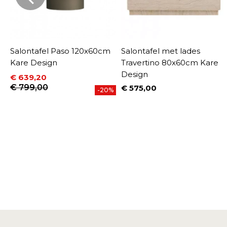
t
Salontafel Paso 120x60cm
Salontafel met lades
Kare Design
Travertino 80x60cm Kare
Design
€ 639,20
Prijs
Normale prijs
€ 799,00
€ 575,00
-20%
Prijs