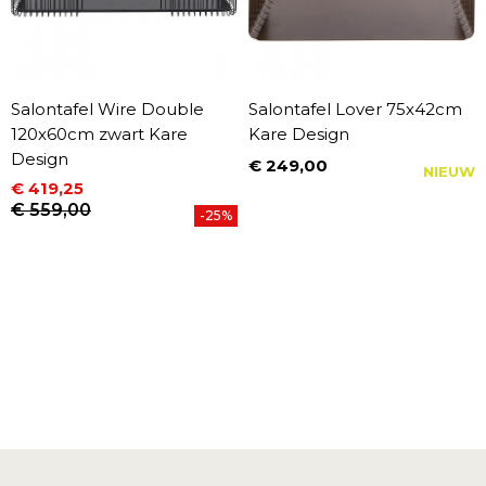
Salontafel Wire Double
Salontafel Lover 75x42cm
120x60cm zwart Kare
Kare Design
Design
€ 249,00
NIEUW
Prijs
€ 419,25
Prijs
Normale prijs
€ 559,00
-25%