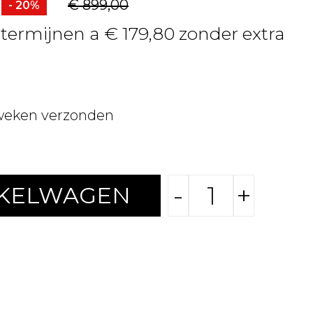
€ 899,00
- 20%
 termijnen a € 179,80 zonder extra
weken verzonden
-
+
NKELWAGEN