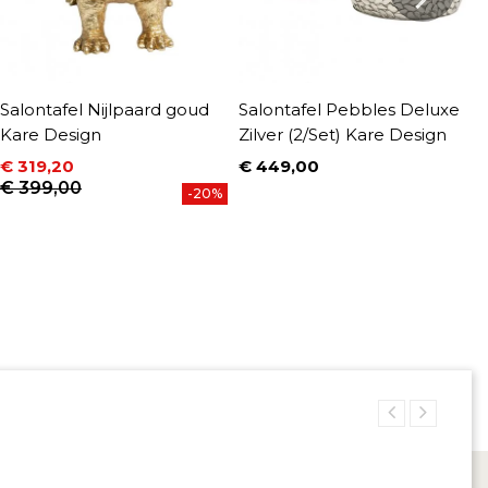
Salontafel Nijlpaard goud
Salontafel Pebbles Deluxe
S
Kare Design
Zilver (2/Set) Kare Design
1
D
€ 319,20
€ 449,00
Prijs
Prijs
Normale prijs
€ 399,00
€
-20%
P
N
€