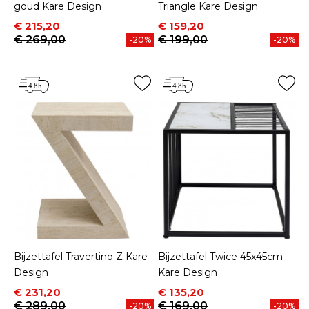
goud Kare Design
Triangle Kare Design
Prijs
Normale prijs
Prijs
Normale prijs
€ 215,20
€ 159,20
€ 269,00
€ 199,00
-20%
-20%
Bijzettafel Travertino Z Kare
Bijzettafel Twice 45x45cm
Design
Kare Design
Prijs
Normale prijs
Prijs
Normale prijs
€ 231,20
€ 135,20
€ 289,00
€ 169,00
-20%
-20%