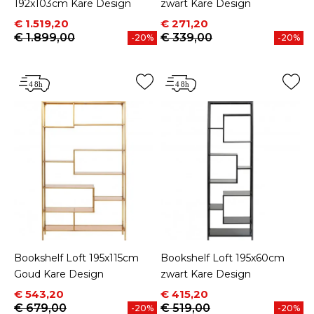
192x103cm Kare Design
zwart Kare Design
Prijs
Normale prijs
Prijs
Normale prijs
€ 1.519,20
€ 271,20
€ 1.899,00
€ 339,00
-20%
-20%
Bookshelf Loft 195x115cm
Bookshelf Loft 195x60cm
Goud Kare Design
zwart Kare Design
Prijs
Normale prijs
Prijs
Normale prijs
€ 543,20
€ 415,20
€ 679,00
€ 519,00
-20%
-20%