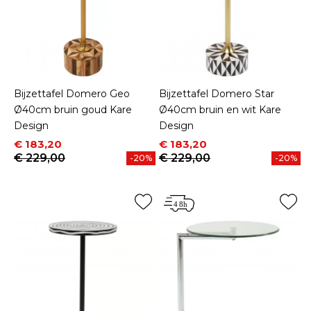
Bijzettafel Domero Geo
Bijzettafel Domero Star
Ø40cm bruin goud Kare
Ø40cm bruin en wit Kare
Design
Design
Prijs
Normale prijs
Prijs
Normale prijs
€ 183,20
€ 183,20
€ 229,00
€ 229,00
-20%
-20%