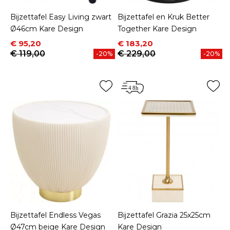
Bijzettafel Easy Living zwart
Bijzettafel en Kruk Better
Ø46cm Kare Design
Together Kare Design
Prijs
Normale prijs
Prijs
Normale prijs
€ 95,20
€ 183,20
€ 119,00
€ 229,00
-20%
-20%
Bijzettafel Endless Vegas
Bijzettafel Grazia 25x25cm
Ø47cm beige Kare Design
Kare Design