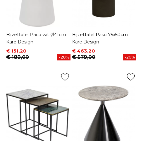
Bijzettafel Paco wit Ø41cm
Bijzettafel Paso 75x50cm
Kare Design
Kare Design
Prijs
Normale prijs
Prijs
Normale prijs
€ 151,20
€ 463,20
€ 189,00
€ 579,00
-20%
-20%