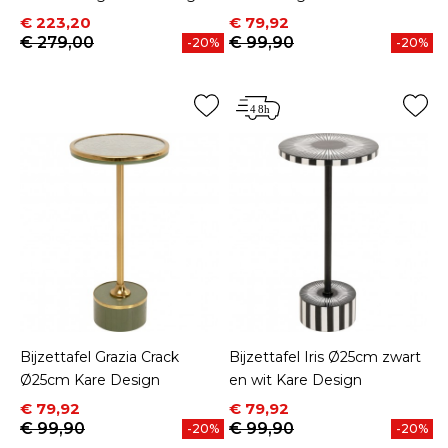
Prijs
Normale prijs
Prijs
Normale prijs
€ 223,20
€ 79,92
€ 279,00
€ 99,90
-20%
-20%
Bijzettafel Grazia Crack
Bijzettafel Iris Ø25cm zwart
Ø25cm Kare Design
en wit Kare Design
Prijs
Normale prijs
Prijs
Normale prijs
€ 79,92
€ 79,92
€ 99,90
€ 99,90
-20%
-20%