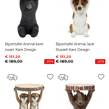
Bijzettafel Animal beer
Bijzettafel Animal Jack
zwart Kare Design
Russell Kare Design
Prijs
Normale prijs
Prijs
Normale prijs
€ 151,20
€ 151,20
€ 189,00
€ 189,00
-20%
-20%