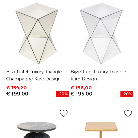
Bijzettafel Luxury Triangle
Bijzettafel Luxury Triangle
Champagne Kare Design
Kare Design
Prijs
Normale prijs
Prijs
Normale prijs
€ 159,20
€ 156,00
€ 199,00
€ 195,00
-20%
-20%