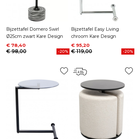
Bijzettafel Domero Swirl
Bijzettafel Easy Living
Ø25cm zwart Kare Design
chroom Kare Design
Prijs
Normale prijs
Prijs
Normale prijs
€ 78,40
€ 95,20
€ 98,00
€ 119,00
-20%
-20%