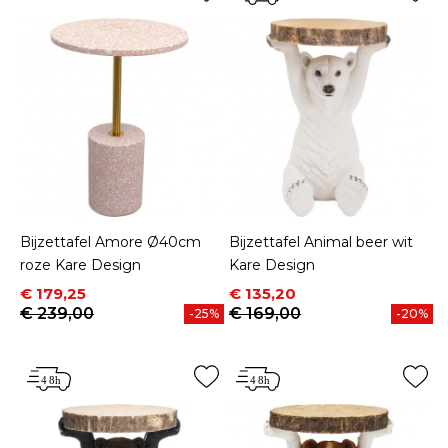
Bijzettafel Amore Ø40cm
Bijzettafel Animal beer wit
roze Kare Design
Kare Design
Prijs
Normale prijs
Prijs
Normale prijs
€ 179,25
€ 135,20
€ 239,00
€ 169,00
-25%
-20%