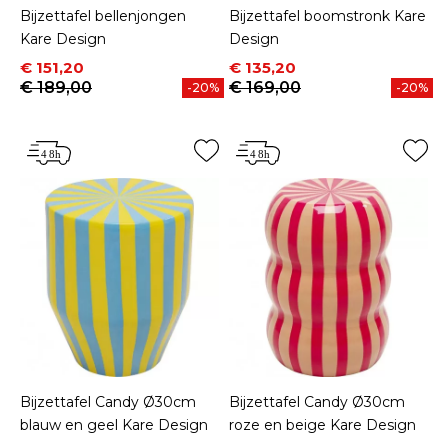
Bijzettafel bellenjongen
Bijzettafel boomstronk Kare
Kare Design
Design
Prijs
Normale prijs
Prijs
Normale prijs
€ 151,20
€ 135,20
€ 189,00
€ 169,00
-20%
-20%
Bijzettafel Candy Ø30cm
Bijzettafel Candy Ø30cm
blauw en geel Kare Design
roze en beige Kare Design