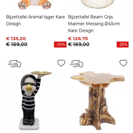
Bijzettafel Animal tijger Kare
Bijzettafel Beam Grijs
Design
Marmer Messing Ø43cm
Kare Design
Prijs
Normale prijs
Prijs
Normale prijs
€ 135,20
€ 126,75
€ 169,00
€ 169,00
-20%
-25%