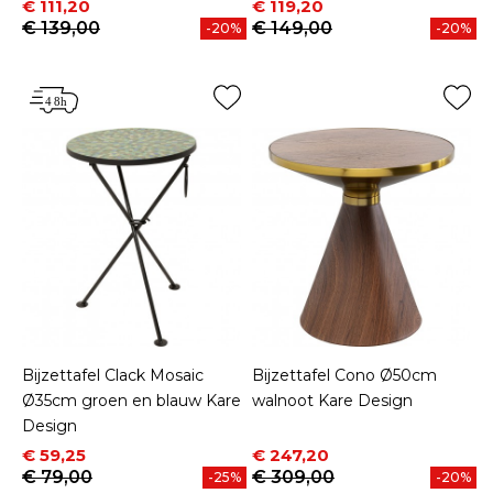
Prijs
Normale prijs
Prijs
Normale prijs
€ 111,20
€ 119,20
€ 139,00
€ 149,00
-20%
-20%
Bijzettafel Clack Mosaic
Bijzettafel Cono Ø50cm
Ø35cm groen en blauw Kare
walnoot Kare Design
Design
Prijs
Normale prijs
Prijs
Normale prijs
€ 59,25
€ 247,20
€ 79,00
€ 309,00
-25%
-20%