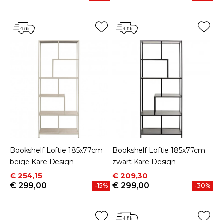
Bookshelf Loftie 185x77cm
Bookshelf Loftie 185x77cm
beige Kare Design
zwart Kare Design
Prijs
Normale prijs
Prijs
Normale prijs
€ 254,15
€ 209,30
€ 299,00
€ 299,00
-15%
-30%