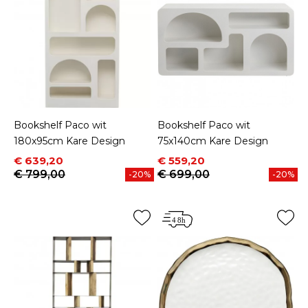
Bookshelf Paco wit
Bookshelf Paco wit
180x95cm Kare Design
75x140cm Kare Design
Prijs
Normale prijs
Prijs
Normale prijs
€ 639,20
€ 559,20
€ 799,00
€ 699,00
-20%
-20%