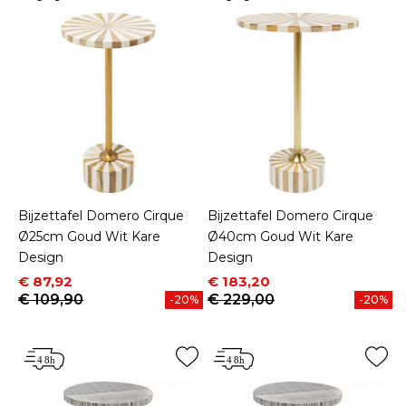
Bijzettafel Domero Cirque
Bijzettafel Domero Cirque
Ø25cm Goud Wit Kare
Ø40cm Goud Wit Kare
Design
Design
Prijs
Normale prijs
Prijs
Normale prijs
€ 87,92
€ 183,20
€ 109,90
€ 229,00
-20%
-20%