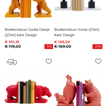
Boekensteun Gorilla Oranje
Boekensteun Horse (2/Set)
(2/Set) Kare Design
Kare Design
Prijs
Normale prijs
Prijs
Normale prijs
€ 101,15
€ 135,20
€ 119,00
€ 169,00
-15%
-20%