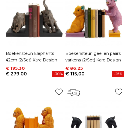
Boekensteun Elephants
Boekensteun geel en paars
42cm (2/Set) Kare Design
varkens (2/Set) Kare Design
Prijs
Normale prijs
Prijs
Normale prijs
€ 195,30
€ 86,25
€ 279,00
€ 115,00
-30%
-25%