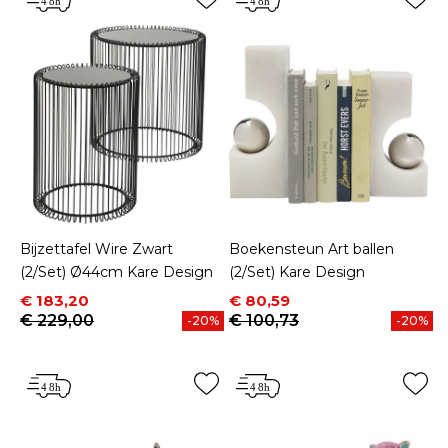
Bijzettafel Wire Zwart
Boekensteun Art ballen
(2/Set) Ø44cm Kare Design
(2/Set) Kare Design
Prijs
Normale prijs
Prijs
Normale prijs
€ 183,20
€ 80,59
€ 229,00
€ 100,73
-20%
-20%