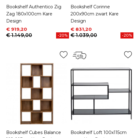
Bookshelf Authentico Zig
Bookshelf Corinne
Zag 180x100cm Kare
200x90cm zwart Kare
Design
Design
Prijs
Normale prijs
Prijs
Normale prijs
€ 919,20
€ 831,20
€ 1.149,00
€ 1.039,00
-20%
-20%
Bookshelf Cubes Balance
Bookshelf Loft 100x115cm