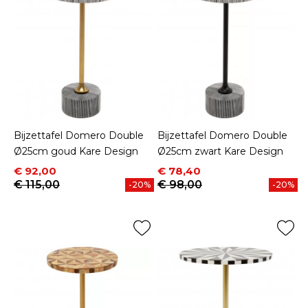
Bijzettafel Domero Double
Bijzettafel Domero Double
Ø25cm goud Kare Design
Ø25cm zwart Kare Design
Prijs
Normale prijs
Prijs
Normale prijs
€ 92,00
€ 78,40
€ 115,00
€ 98,00
-20%
-20%