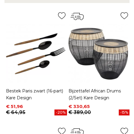
Bestek Paris zwart (16-part)
Bijzettafel African Drums
Kare Design
(2/Set) Kare Design
Prijs
Normale prijs
Prijs
Normale prijs
€ 51,96
€ 330,65
€ 64,95
€ 389,00
-20%
-15%