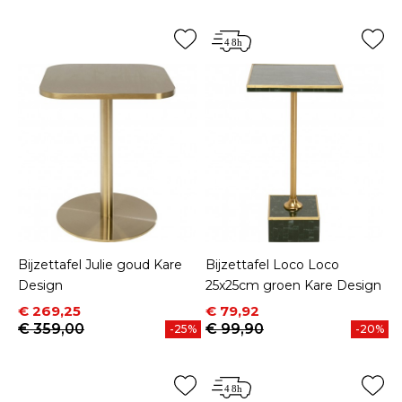
Bijzettafel Julie goud Kare
Bijzettafel Loco Loco
Design
25x25cm groen Kare Design
Prijs
Normale prijs
Prijs
Normale prijs
€ 269,25
€ 79,92
€ 359,00
€ 99,90
-25%
-20%