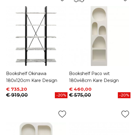
Bookshelf Okinawa
Bookshelf Paco wit
180x120cm Kare Design
180x48cm Kare Design
Prijs
Normale prijs
Prijs
Normale prijs
€ 735,20
€ 460,00
€ 919,00
€ 575,00
-20%
-20%