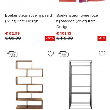
Boekensteun roze nijlpaard
Boekensteun twee roze
(2/Set) Kare Design
nijlpaarden (2/Set) Kare
Design
Prijs
Normale prijs
Prijs
Normale prijs
€ 62,93
€ 101,15
€ 89,90
€ 119,00
-30%
-15%