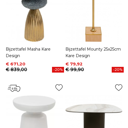
Bijzettafel Masha Kare
Bijzettafel Mounty 25x25cm
Design
Kare Design
Prijs
Normale prijs
Prijs
Normale prijs
€ 671,20
€ 79,92
€ 839,00
€ 99,90
-20%
-20%