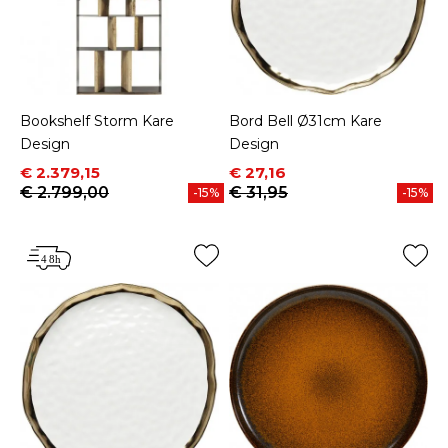
Bookshelf Storm Kare
Bord Bell Ø31cm Kare
Design
Design
Prijs
Normale prijs
Prijs
Normale prijs
€ 2.379,15
€ 27,16
€ 2.799,00
€ 31,95
-15%
-15%