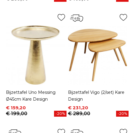
Bijzettafel Uno Messing
Bijzettafel Vigo (2/set) Kare
Ø45cm Kare Design
Design
Prijs
Normale prijs
Prijs
Normale prijs
€ 159,20
€ 231,20
€ 199,00
€ 289,00
-20%
-20%