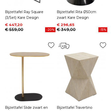
Bijzettafel Ray Square
Bijzettafel Rita Ø50cm
(3/Set) Kare Design
zwart Kare Design
Prijs
Normale prijs
Prijs
Normale prijs
€ 447,20
€ 296,65
€ 559,00
€ 349,00
-20%
-15%
Bijzettafel Slide zwart en
Bijzettafel Travertino