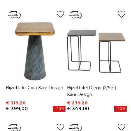
Bijzettafel Cora Kare Design
Bijzettafel Diego (2/Set)
Kare Design
Prijs
Normale prijs
Prijs
Normale prijs
€ 319,20
€ 279,20
€ 399,00
€ 349,00
-20%
-20%