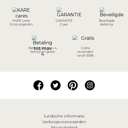
KARE cares
GARANTIE
Beveiligde
Onze projecten
2 jaar
betaling
Betaling tot max 4
Gratis
termijnen gratis
verzenden
vanaf 500€
Juridische informatie
Verkoopvoorwaarden
Privacybeleid