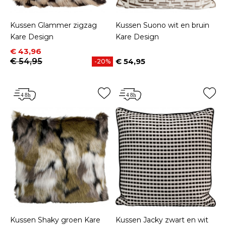
Kussen Glammer zigzag
Kussen Suono wit en bruin
Kare Design
Kare Design
Prijs
Normale prijs
€ 43,96
€ 54,95
€ 54,95
-20%
Prijs
Kussen Shaky groen Kare
Kussen Jacky zwart en wit