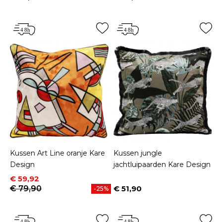
Prijs
Prijs
Kussen Art Line oranje Kare
Kussen jungle
Design
jachtluipaarden Kare Design
Prijs
Normale prijs
€ 59,92
€ 79,90
€ 51,90
-25%
Prijs