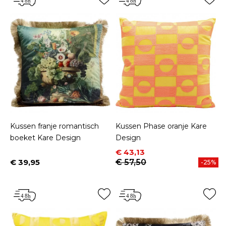
Kussen franje romantisch
Kussen Phase oranje Kare
boeket Kare Design
Design
Prijs
Normale prijs
€ 43,13
€ 39,95
€ 57,50
-25%
Prijs