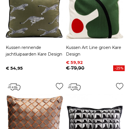
Kussen rennende
Kussen Art Line groen Kare
jachtluipaarden Kare Design
Design
Prijs
Normale prijs
€ 59,92
€ 54,95
€ 79,90
-25%
Prijs