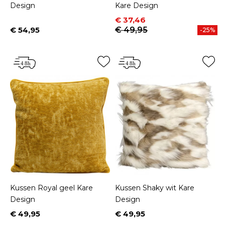
Design
Kare Design
Prijs
Normale prijs
€ 37,46
€ 54,95
€ 49,95
-25%
Prijs
Kussen Royal geel Kare
Kussen Shaky wit Kare
Design
Design
€ 49,95
€ 49,95
Prijs
Prijs