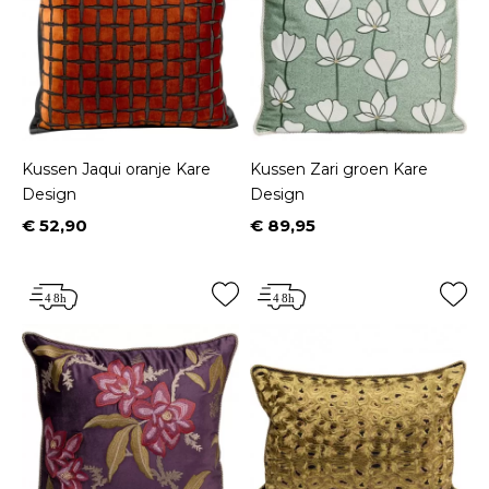
Kussen Jaqui oranje Kare
Kussen Zari groen Kare
Design
Design
€ 52,90
€ 89,95
Prijs
Prijs