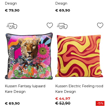
Design
Design
€ 79,90
€ 69,90
Prijs
Prijs
Kussen Fantasy luipaard
Kussen Electric Feeling rood
Kare Design
Kare Design
Prijs
Normale prijs
€ 44,97
€ 69,90
€ 52,90
-15%
Prijs