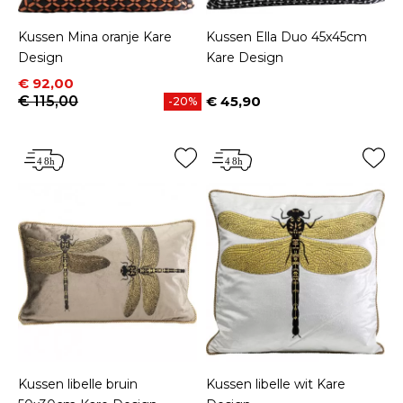
Kussen Mina oranje Kare
Kussen Ella Duo 45x45cm
Design
Kare Design
Prijs
Normale prijs
€ 92,00
€ 115,00
€ 45,90
-20%
Prijs
Kussen libelle bruin
Kussen libelle wit Kare