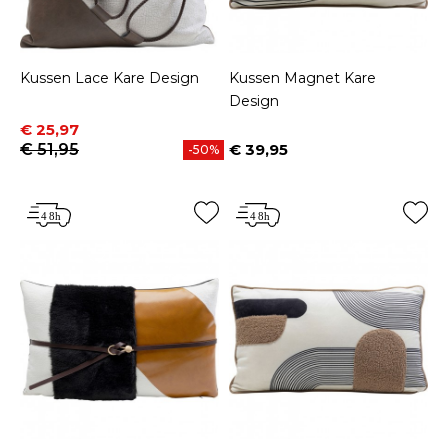
Kussen Lace Kare Design
Kussen Magnet Kare
Design
Prijs
Normale prijs
€ 25,97
€ 51,95
€ 39,95
-50%
Prijs