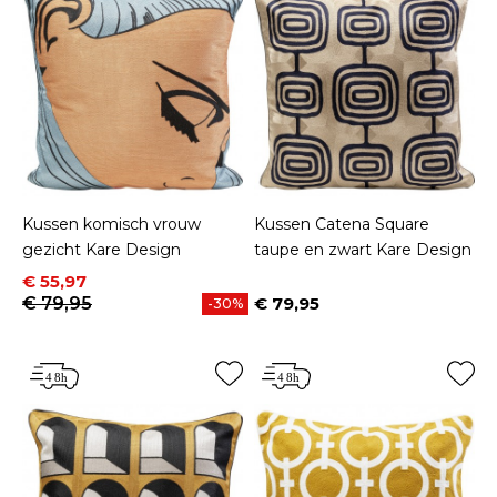
Kussen komisch vrouw
Kussen Catena Square
gezicht Kare Design
taupe en zwart Kare Design
Prijs
Normale prijs
€ 55,97
€ 79,95
€ 79,95
-30%
Prijs