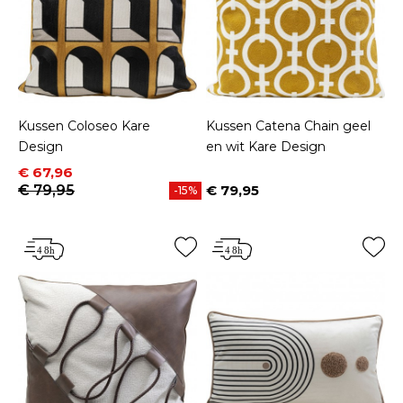
Kussen Coloseo Kare
Kussen Catena Chain geel
Design
en wit Kare Design
Prijs
Normale prijs
€ 67,96
€ 79,95
€ 79,95
-15%
Prijs