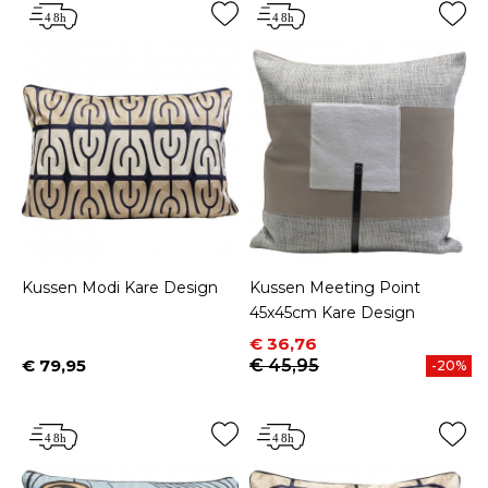
Kussen Modi Kare Design
Kussen Meeting Point
45x45cm Kare Design
Prijs
Normale prijs
€ 36,76
€ 79,95
€ 45,95
-20%
Prijs