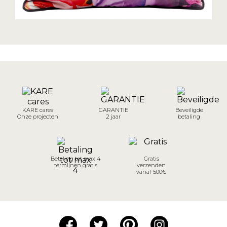
KARE cares
GARANTIE
Beveiligde
Onze projecten
2 jaar
betaling
Betaling tot max 4
Gratis
termijnen gratis
verzenden
vanaf 500€