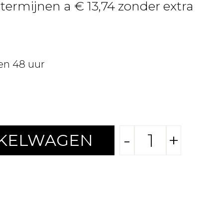
 termijnen a € 13,74 zonder extra
en 48 uur
-
+
NKELWAGEN