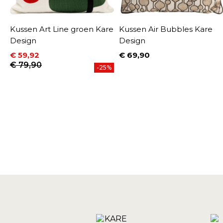
Kussen Art Line groen Kare
Kussen Air Bubbles Kare
Design
Design
€ 59,92
€ 69,90
Prijs
Prijs
Normale prijs
€ 79,90
-25%