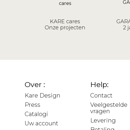
KARE cares
GARA
Onze projecten
2 j
Over :
Help:
Kare Design
Contact
Press
Veelgestelde
vragen
Catalogi
Levering
Uw account
Betaling