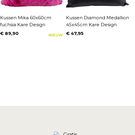
Kussen Mika 60x60cm
Kussen Diamond Medallion
K
fuchsia Kare Design
45x45cm Kare Design
D
€ 89,90
€ 47,95
€
NIEUW
Prijs
Prijs
P