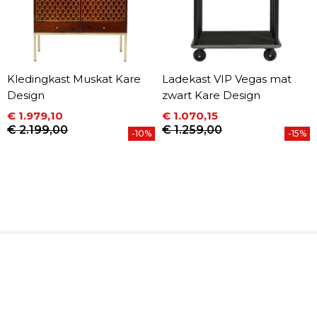
Kledingkast Muskat Kare
Ladekast VIP Vegas mat
Design
zwart Kare Design
€ 1.979,10
€ 1.070,15
Prijs
Normale prijs
Prijs
Normale prijs
€ 2.199,00
€ 1.259,00
-10%
-15%