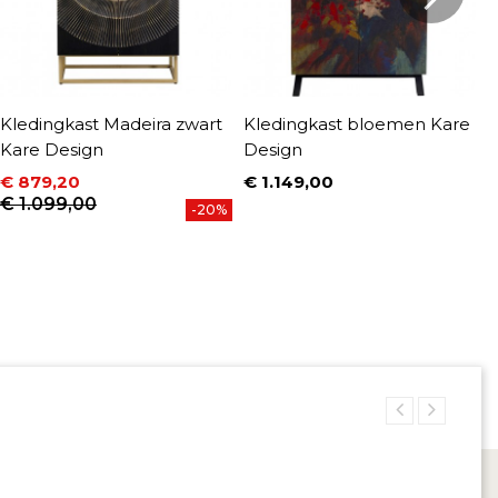
Kledingkast Madeira zwart
Kledingkast bloemen Kare
K
Kare Design
Design
D
€ 879,20
€ 1.149,00
€
Prijs
P
Prijs
Normale prijs
€ 1.099,00
-20%