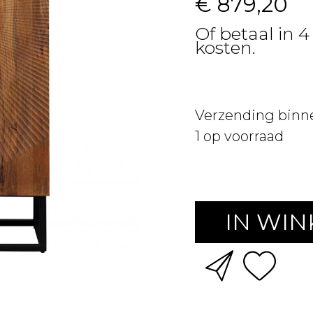
€ 879,20
Of betaal in 4
kosten.
Verzending binn
1
op voorraad
IN WI