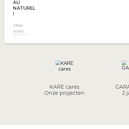
AU
NATUREL
!
Meer
lezen
KARE cares
GARA
Onze projecten
2 j