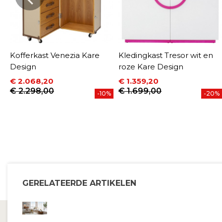
Kofferkast Venezia Kare
Kledingkast Tresor wit en
Design
roze Kare Design
€ 2.068,20
€ 1.359,20
Prijs
Normale prijs
Prijs
Normale prijs
€ 2.298,00
€ 1.699,00
%
-10%
-20%
GERELATEERDE ARTIKELEN