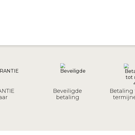
NTIE
Beveiligde
Betaling 
aar
betaling
termijne