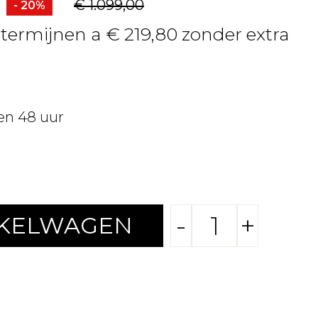
€ 1.099,00
- 20%
 termijnen a € 219,80 zonder extra
en 48 uur
-
+
NKELWAGEN