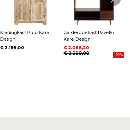
Kledingkast Puro Kare
Garderobekast Ravello
G
Design
Kare Design
K
€ 2.199,00
€ 2.068,20
€
Prijs
Prijs
Normale prijs
P
N
€ 2.298,00
€
-10%