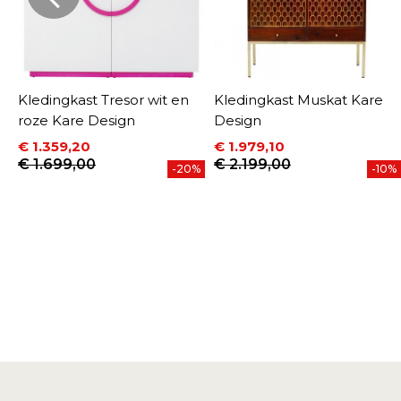
Kledingkast Tresor wit en
Kledingkast Muskat Kare
roze Kare Design
Design
€ 1.359,20
€ 1.979,10
Prijs
Normale prijs
Prijs
Normale prijs
€ 1.699,00
€ 2.199,00
%
-20%
-10%