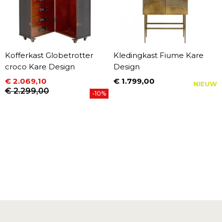
Kofferkast Globetrotter
Kledingkast Fiume Kare
croco Kare Design
Design
€ 2.069,10
€ 1.799,00
NIEUW
Prijs
Prijs
Normale prijs
€ 2.299,00
-10%