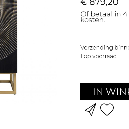
€ 879,20
Of betaal in 4
kosten.
Verzending binn
1
op voorraad
IN WI