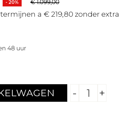
€ 1.099,00
- 20%
 termijnen a € 219,80 zonder extra
en 48 uur
-
+
NKELWAGEN