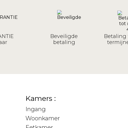
NTIE
Beveiligde
Betaling 
aar
betaling
termijne
Kamers :
Ingang
Woonkamer
Eetkamer