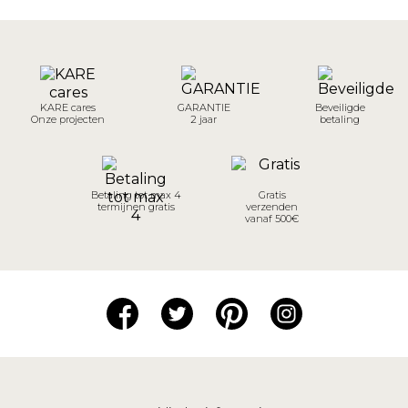
KARE cares
GARANTIE
Beveiligde
Onze projecten
2 jaar
betaling
Betaling tot max 4
Gratis
termijnen gratis
verzenden
vanaf 500€