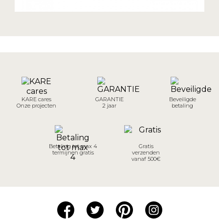
KARE cares
GARANTIE
Beveiligde
Onze projecten
2 jaar
betaling
Betaling tot max 4
Gratis
termijnen gratis
verzenden
vanaf 500€