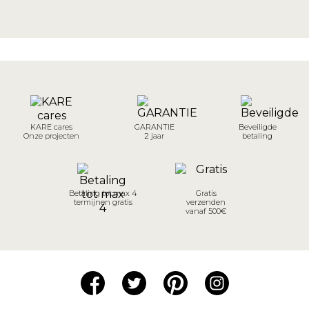
KARE cares
GARANTIE
Beveiligde
Onze projecten
2 jaar
betaling
Betaling tot max 4
Gratis
termijnen gratis
verzenden
vanaf 500€