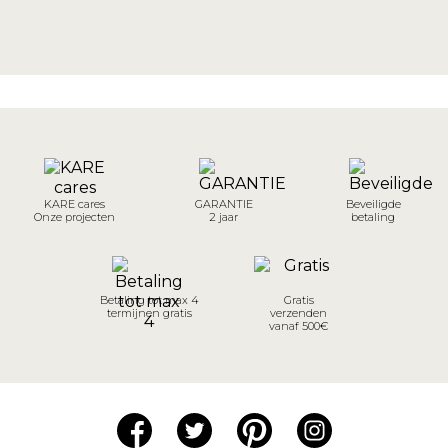
KARE cares
GARANTIE
Beveiligde
Onze projecten
2 jaar
betaling
Betaling tot max 4
Gratis
termijnen gratis
verzenden
vanaf 500€