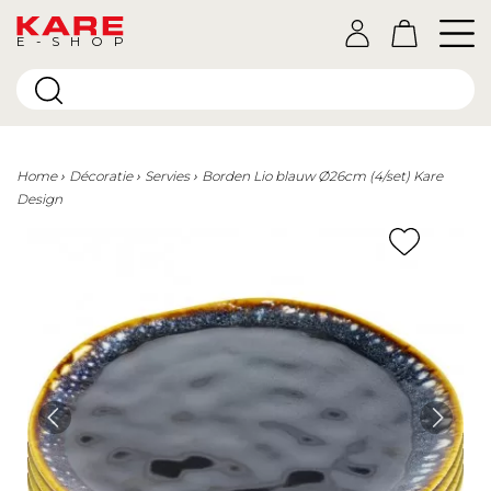
E-SHOP
Home
Décoratie
Servies
Borden Lio blauw Ø26cm (4/set) Kare
Design