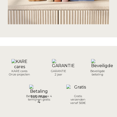
KARE cares
GARANTIE
Beveiligde
Onze projecten
2 jaar
betaling
Betaling tot max 4
Gratis
termijnen gratis
verzenden
vanaf 500€