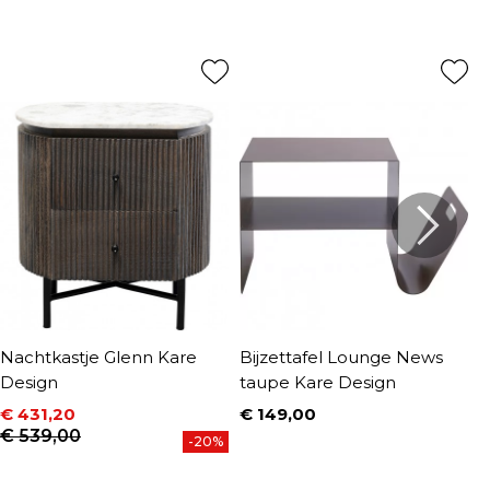
Nachtkastje Glenn Kare
Bijzettafel Lounge News
B
Design
taupe Kare Design
Ø
€ 431,20
€ 149,00
€
Prijs
P
Prijs
Normale prijs
€ 539,00
-20%