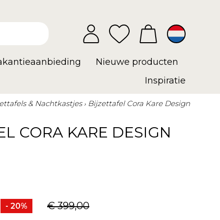
vakantieaanbieding
Nieuwe producten
Inspiratie
zettafels & Nachtkastjes
Bijzettafel Cora Kare Design
EL CORA KARE DESIGN
€ 399,00
- 20%