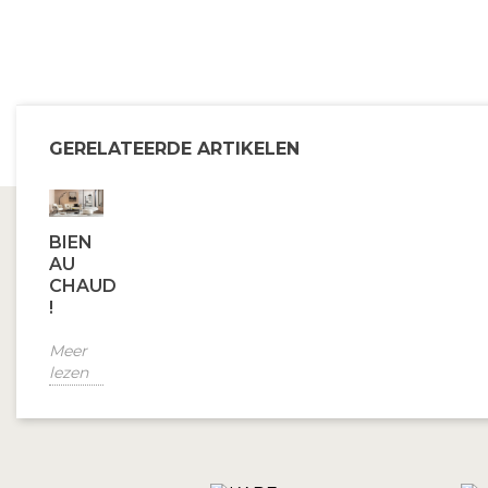
GERELATEERDE ARTIKELEN
BIEN
AU
CHAUD
!
Meer
lezen