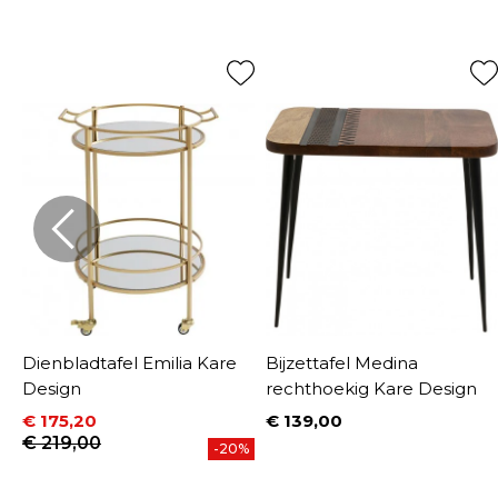
s
Dienbladtafel Emilia Kare
Bijzettafel Medina
Design
rechthoekig Kare Design
€ 175,20
€ 139,00
Prijs
Prijs
Normale prijs
€ 219,00
-20%