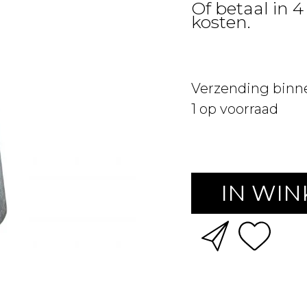
Of betaal in 
kosten.
Verzending binn
1
op voorraad
IN WI