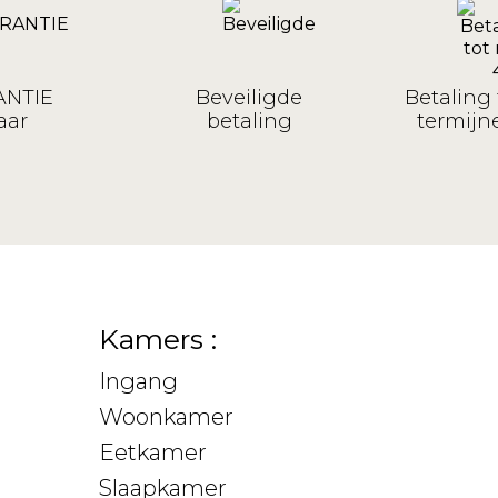
NTIE
Beveiligde
Betaling 
aar
betaling
termijne
Kamers :
Ingang
Woonkamer
Eetkamer
Slaapkamer