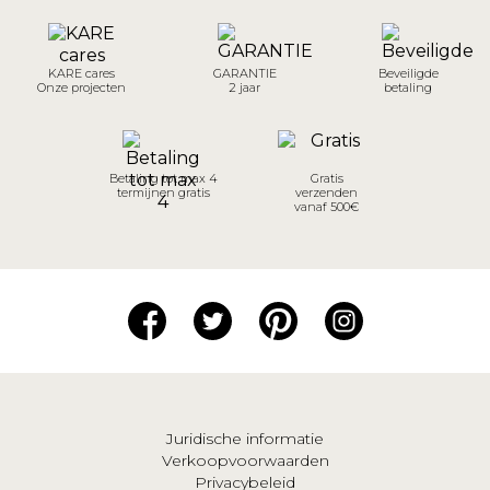
KARE cares
GARANTIE
Beveiligde
Onze projecten
2 jaar
betaling
Betaling tot max 4
Gratis
termijnen gratis
verzenden
vanaf 500€
Juridische informatie
Verkoopvoorwaarden
Privacybeleid